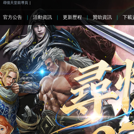
尋憶天堂前導頁
|