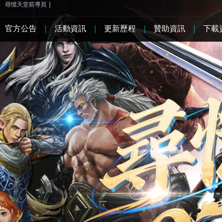
尋憶天堂前導頁
|