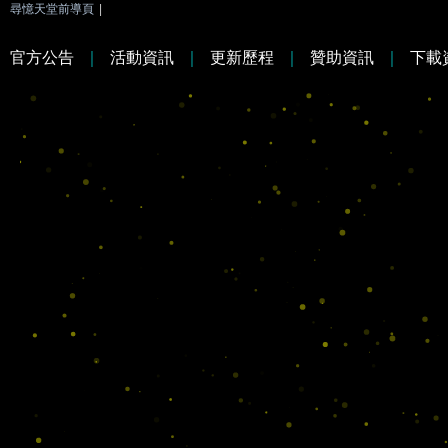
尋憶天堂前導頁
|