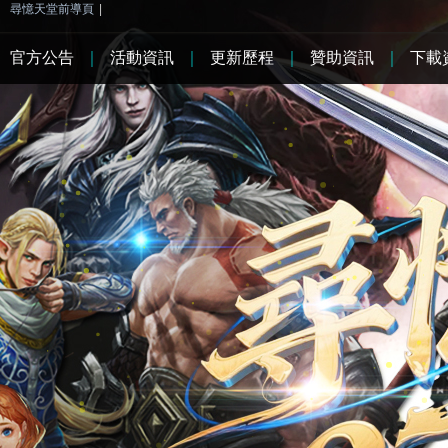
尋憶天堂前導頁
|