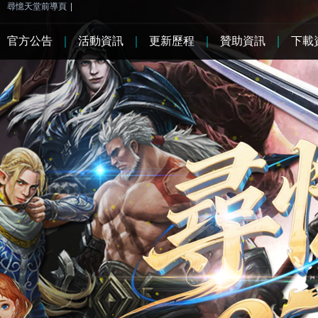
尋憶天堂前導頁
|