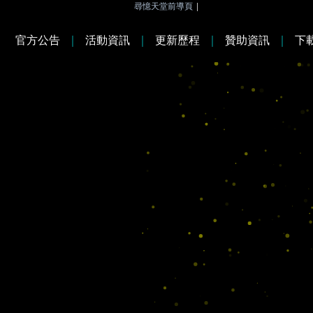
尋憶天堂前導頁
|