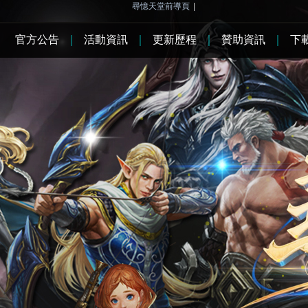
尋憶天堂前導頁
|