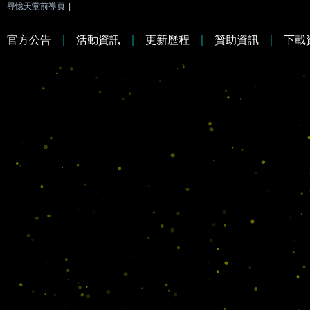
尋憶天堂前導頁
|