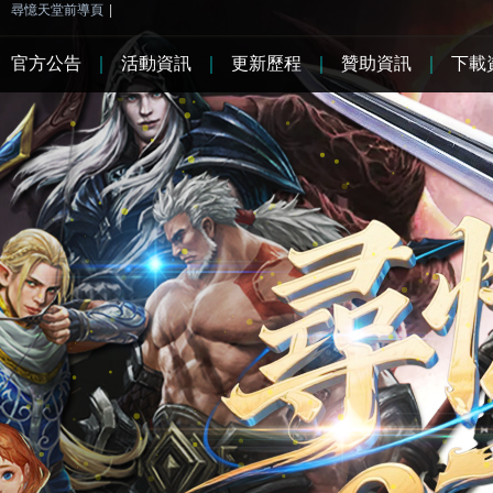
尋憶天堂前導頁
|