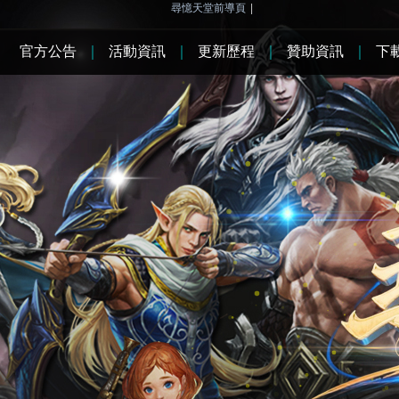
尋憶天堂前導頁
|