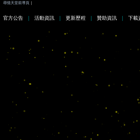
尋憶天堂前導頁
|