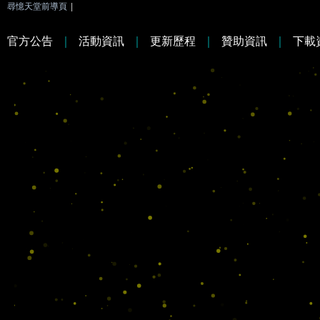
尋憶天堂前導頁
|