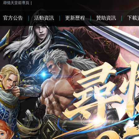
尋憶天堂前導頁
|