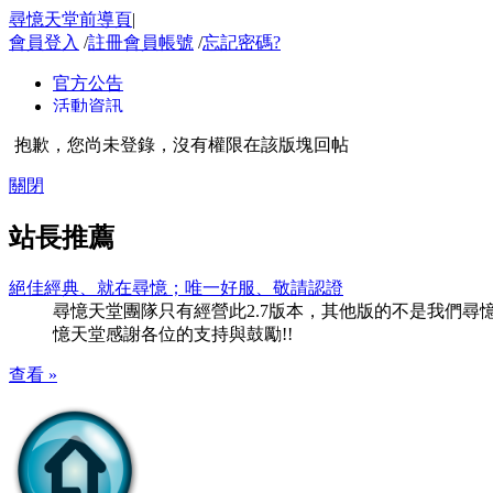
尋憶天堂前導頁
|
會員登入
/
註冊會員帳號
/
忘記密碼?
抱歉，您尚未登錄，沒有權限在該版塊回帖
關閉
站長推薦
絕佳經典、就在尋憶；唯一好服、敬請認證
尋憶天堂團隊只有經營此2.7版本，其他版的不是我們尋憶團隊
憶天堂感謝各位的支持與鼓勵!!
查看 »