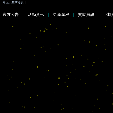
尋憶天堂前導頁
|