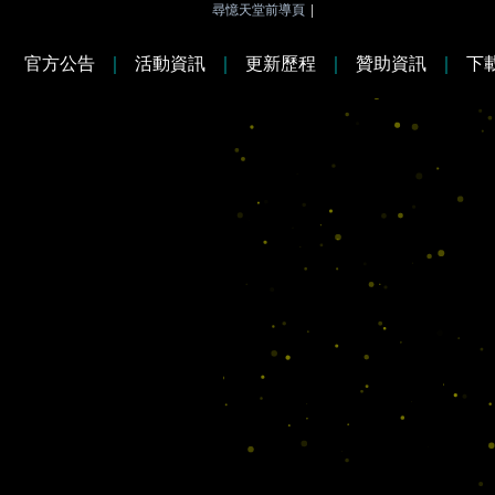
尋憶天堂前導頁
|