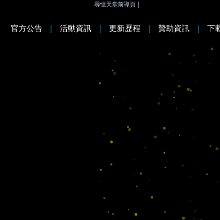
尋憶天堂前導頁
|