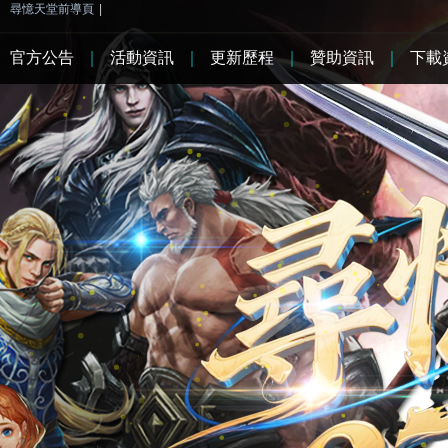
尋憶天堂前導頁
|