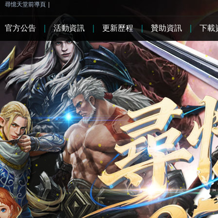
尋憶天堂前導頁
|