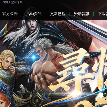
尋憶天堂前導頁
|