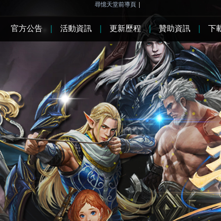
尋憶天堂前導頁
|