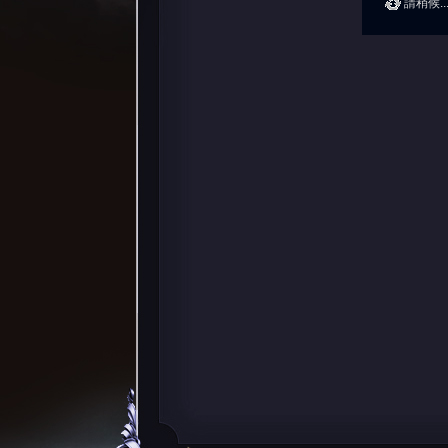
請稍候..