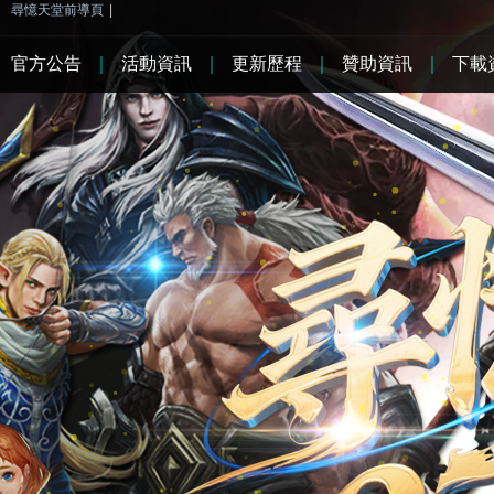
尋憶天堂前導頁
|