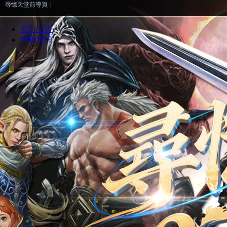
尋憶天堂前導頁
|