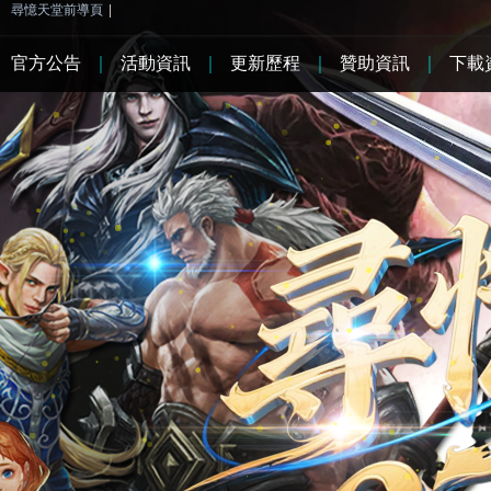
尋憶天堂前導頁
|