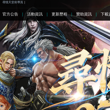
尋憶天堂前導頁
|