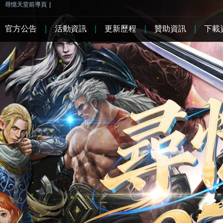
尋憶天堂前導頁
|