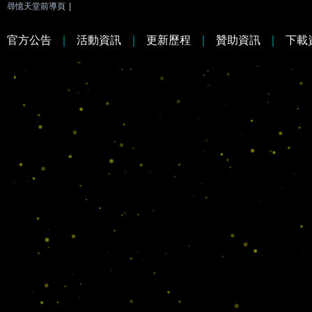
尋憶天堂前導頁
|