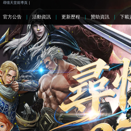
尋憶天堂前導頁
|