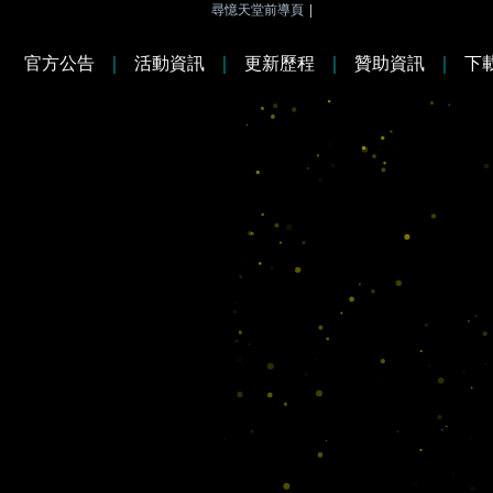
尋憶天堂前導頁
|