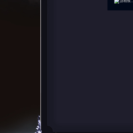
請稍候..