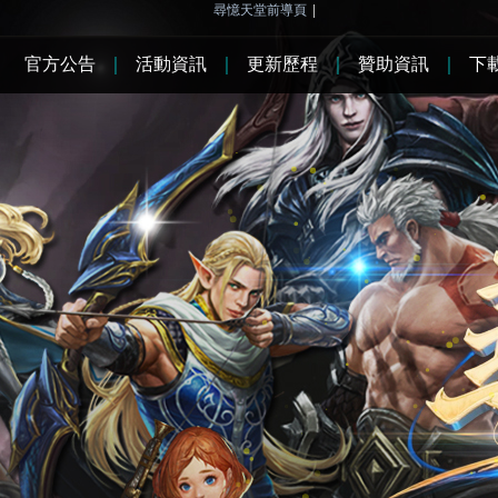
尋憶天堂前導頁
|