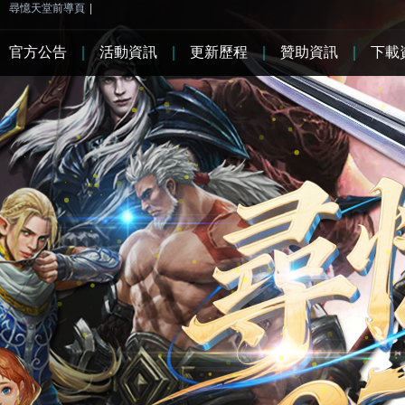
尋憶天堂前導頁
|