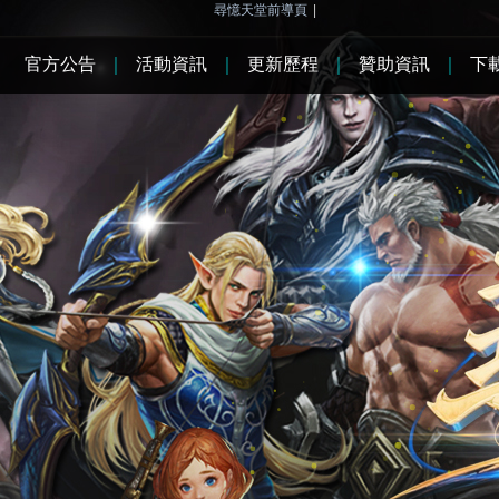
尋憶天堂前導頁
|