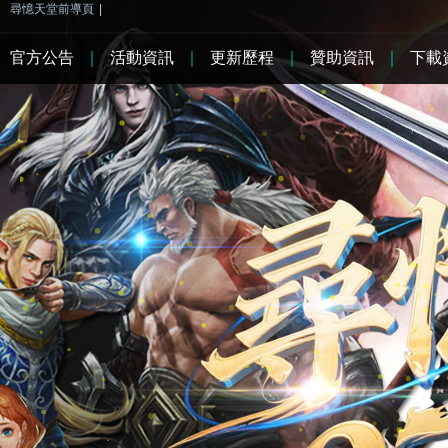
尋憶天堂前導頁
|