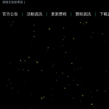
尋憶天堂前導頁
|