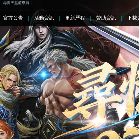
尋憶天堂前導頁
|