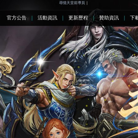
尋憶天堂前導頁
|