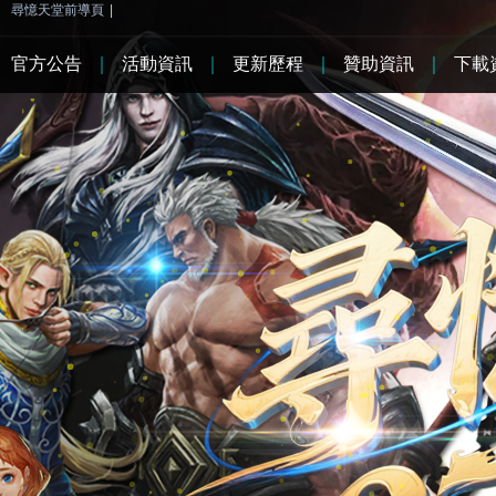
尋憶天堂前導頁
|