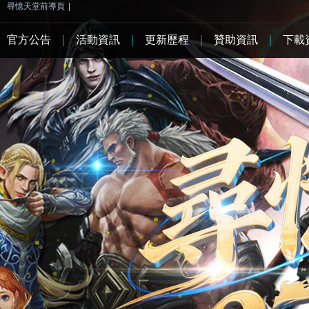
尋憶天堂前導頁
|