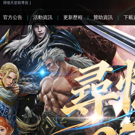
尋憶天堂前導頁
|