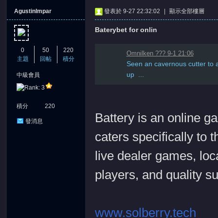
AgustinImpar
發表於 9-27 22:32:02
|
顯示全部樓層
Baterybet for onlin
0
50
220
Omnilken ??? 9-1 21:06
主題
回帖
積分
Seen an cavernous cutter to a
up ...
中級會員
憶
積分
220
Battery is an online g
發消息
caters specifically to 
live dealer games, loc
players, and quality s
天
www.solberry.tech