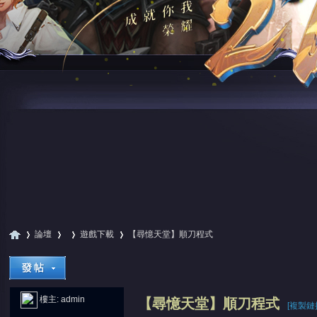
論壇
遊戲下載
【尋憶天堂】順刀程式
尋
»
›
›
›
樓主:
admin
【尋憶天堂】順刀程式
[複製鏈