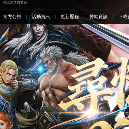
尋憶天堂前導頁
|