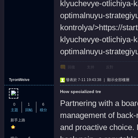
klyuchevye-otlichiya-k
optimalnuyu-strategiy
kontrolya/>https://sta
klyuchevye-otlichiya-k
optimalnuyu-strategiy
回復
支持
反對
TyronWeive
發表於 7-11 19:43:38
|
顯示全部樓層
How specialized tre
Partnering with a boar
0
1
6
主題
回帖
積分
management of back-re
新手上路
and proactive choice. 