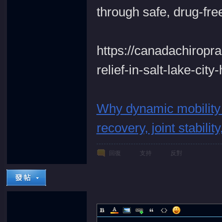
through safe, drug-fre
https://canadachiropr
relief-in-salt-lake-cit
Why dynamic mobility 
recovery, joint stabili
回復
支持
反對