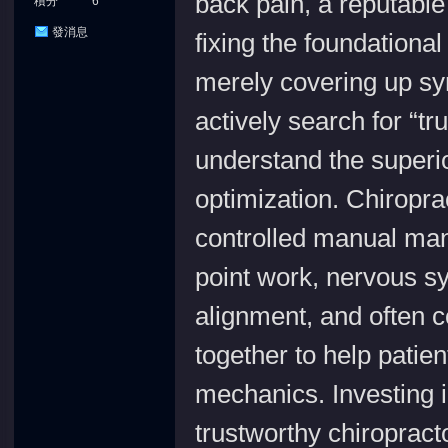
back pain, a reputable 
積分
6
發消息
fixing the foundationa
merely covering up sy
actively search for “t
understand the superi
optimization. Chiropra
controlled manual mani
point work, nervous s
alignment, and often c
together to help patie
mechanics. Investing 
trustworthy chiropractor