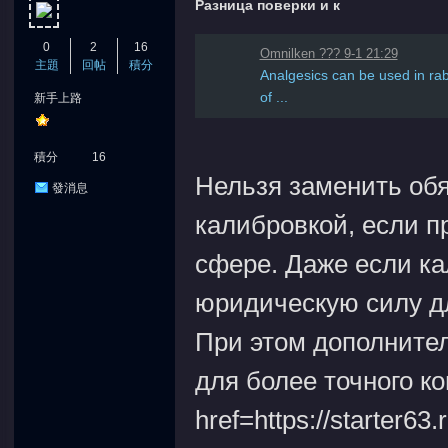
Разница поверки и к
0
2
16
Omnilken ??? 9-1 21:29
主題
回帖
積分
Analgesics can be used in rab
of ...
新手上路
積分
16
Нельзя заменить об
發消息
калибровкой, если п
сфере. Даже если ка
юридическую силу дл
При этом дополните
для более точного ко
href=https://starter63