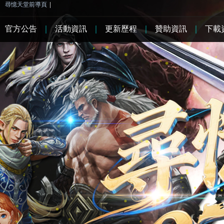
尋憶天堂前導頁
|