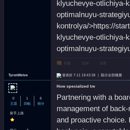
klyuchevye-otlichiya-k
optimalnuyu-strategiy
kontrolya/>https://sta
klyuchevye-otlichiya-k
optimalnuyu-strategiy
回復
支持
反對
TyronWeive
發表於 7-11 19:43:38
|
顯示全部樓層
How specialized tre
Partnering with a boar
0
1
6
主題
回帖
積分
management of back-re
新手上路
and proactive choice. 