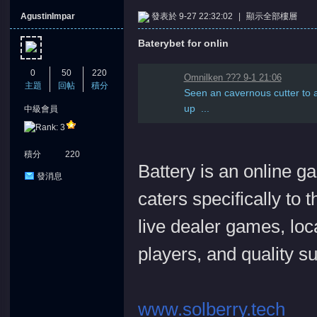
AgustinImpar
發表於 9-27 22:32:02
|
顯示全部樓層
Baterybet for onlin
0
50
220
Omnilken ??? 9-1 21:06
主題
回帖
積分
Seen an cavernous cutter to a
up ...
中級會員
憶
積分
220
Battery is an online g
發消息
caters specifically to 
live dealer games, loc
players, and quality s
天
www.solberry.tech