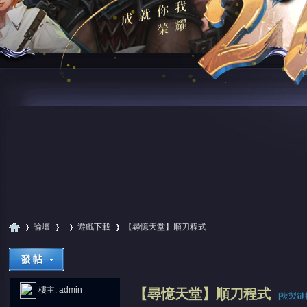
論壇
遊戲下載
【尋憶天堂】順刀程式
尋
»
›
›
›
樓主:
admin
【尋憶天堂】順刀程式
[複製鏈