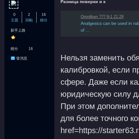
Разница поверки и к
0
2
16
Omnilken ??? 9-1 21:29
主題
回帖
積分
Analgesics can be used in rab
of ...
新手上路
積分
16
Нельзя заменить об
發消息
калибровкой, если п
сфере. Даже если ка
юридическую силу дл
При этом дополните
для более точного ко
href=https://starter63