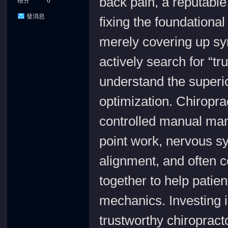
back pain, a reputable 
積分
6
發消息
fixing the foundationa
merely covering up sy
actively search for “t
understand the superi
optimization. Chiropra
controlled manual mani
point work, nervous s
alignment, and often c
together to help patie
mechanics. Investing 
trustworthy chiropractor