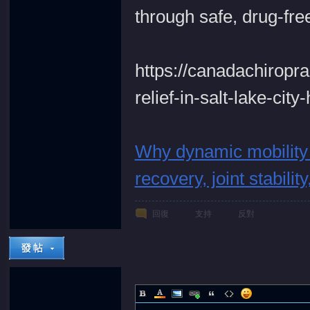
through safe, drug-fre
https://canadachiropr
relief-in-salt-lake-cit
Why dynamic mobility 
recovery, joint stabili
回復
支持
反對