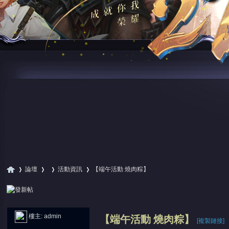
論壇
活動資訊
【端午活動 燒肉粽】
尋
»
›
›
›
樓主:
admin
【端午活動 燒肉粽】
[複製鏈接]