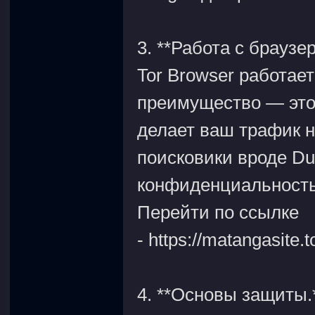
3. **Работа с браузе
Tor Browser работает
преимущество — это 
делает ваш трафик 
поисковики вроде D
конфиденциальность,
Перейти по ссылке
- https://matangasite.t
4. **Основы защиты.