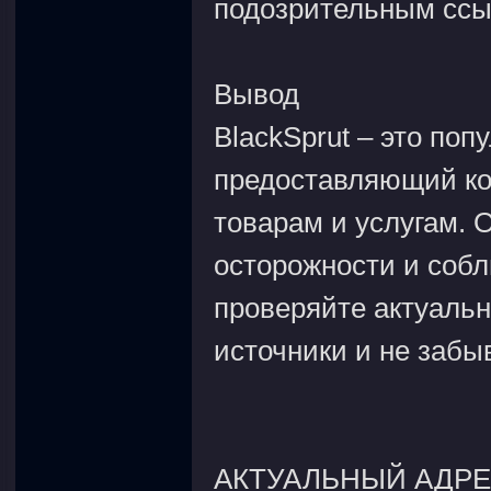
подозрительным ссы
Вывод
BlackSprut – это по
предоставляющий ко
товарам и услугам. 
осторожности и собл
проверяйте актуальн
источники и не забы
АКТУАЛЬНЫЙ АДРЕС -