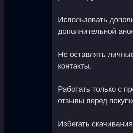
Использовать дополн
дополнительной ано
Не оставлять личны
контакты.
Работать только с п
отзывы перед покупк
Избегать скачивания