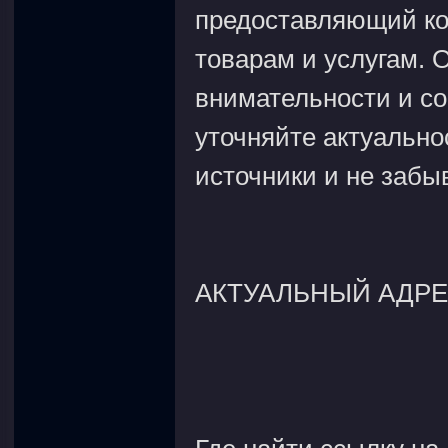
предоставляющий ко
товарам и услугам. 
внимательности и со
уточняйте актуально
источники и не забы
АКТУАЛЬНЫЙ АДРЕС - 