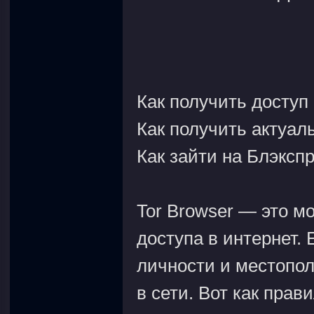
Как получить доступ
Как получить актуал
Как зайти на Блэксп
Tor Browser — это м
доступа в интернет.
личности и местопо
в сети. Вот как прав