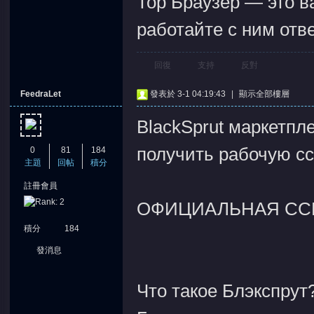
Тор Браузер — это в
работайте с ним отв
回復
支持
反對
FeedraLet
發表於 3-1 04:19:43
|
顯示全部樓層
BlackSprut маркетпле
получить рабочую с
0
81
184
主題
回帖
積分
註冊會員
ОФИЦИАЛЬНАЯ ССЫЛ
積分
184
發消息
Что такое Блэкспрут