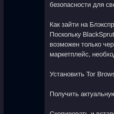
безопасности для св
Как зайти на Блэксп
Поскольку BlackSprut
возможен только чер
маркетплейс, необхо
Установить Tor Brow
Получить актуальную 
Скопировать и встав