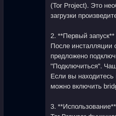
(Tor Project). Это н
загрузки произведит
2. **Первый запуск**
После инсталляции о
предложено подключ
"Подключиться". Чащ
Если вы находитесь 
можно включить bri
3. **Использование**