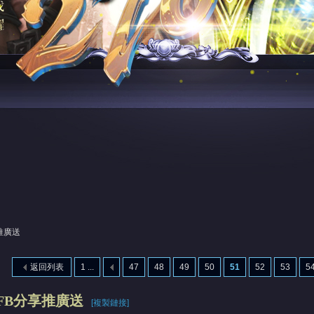
推廣送
返回列表
1 ...
47
48
49
50
51
52
53
5
FB分享推廣送
[複製鏈接]