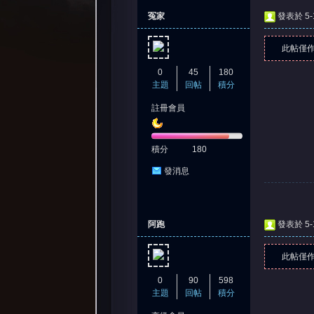
冤家
發表於 5-1
此帖僅
0
45
180
主題
回帖
積分
註冊會員
憶
積分
180
發消息
阿跑
發表於 5-1
此帖僅
天
0
90
598
主題
回帖
積分