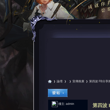
論壇
宣傳推廣
第四波 FB分享
尋
»
›
›
›
樓主:
admin
第四波 