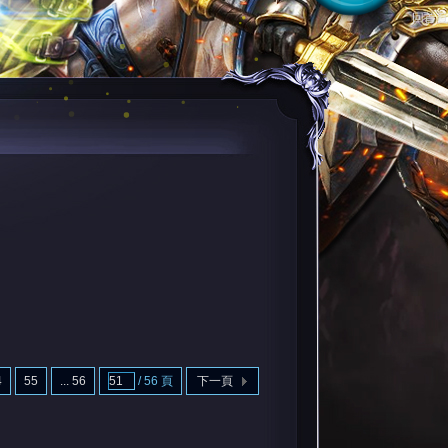
回首頁
4
55
... 56
/ 56 頁
下一頁