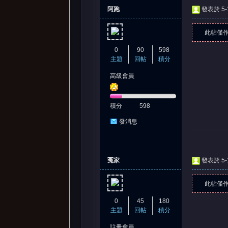
阿跑
發表於 5-1
此帖僅
0
90
598
主題
回帖
積分
高級會員
積分
598
發消息
冤家
發表於 5-1
此帖僅
0
45
180
主題
回帖
積分
註冊會員