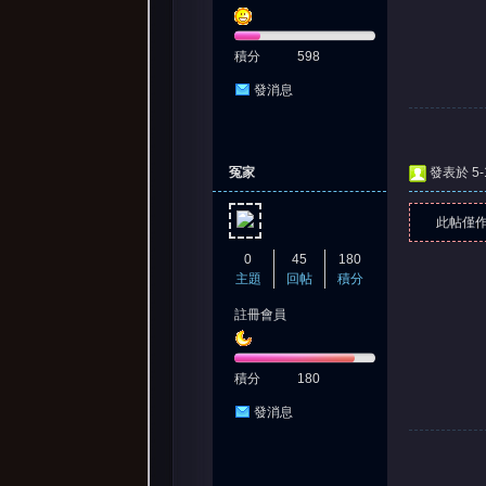
積分
598
發消息
冤家
發表於 5-1
此帖僅
0
45
180
主題
回帖
積分
註冊會員
積分
180
發消息