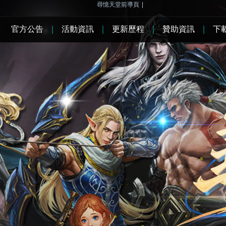
尋憶天堂前導頁
|