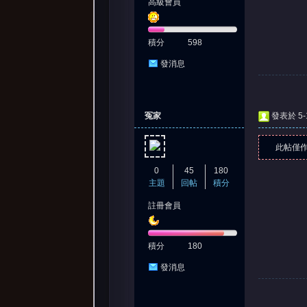
高級會員
積分
598
發消息
堂
冤家
發表於 5-1
此帖僅
0
45
180
主題
回帖
積分
註冊會員
積分
180
發消息