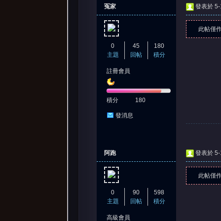
冤家
發表於 5-1
此帖僅
0
45
180
主題
回帖
積分
註冊會員
積分
180
發消息
阿跑
發表於 5-1
此帖僅
0
90
598
主題
回帖
積分
高級會員