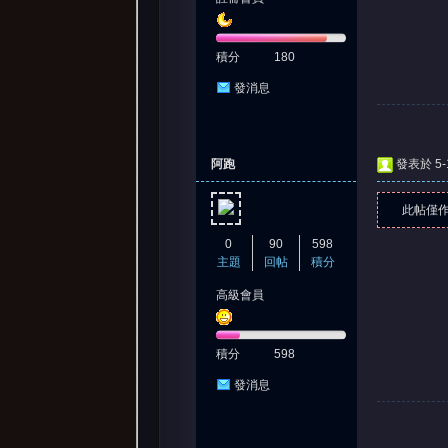
積分
180
發消息
阿跑
發表於 5-1
此帖僅
0
90
598
主題
回帖
積分
高級會員
積分
598
發消息