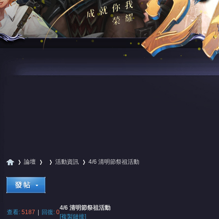
論壇
活動資訊
4/6 清明節祭祖活動
尋
»
›
›
›
4/6 清明節祭祖活動
查看:
5187
|
回復:
0
[複製鏈接]