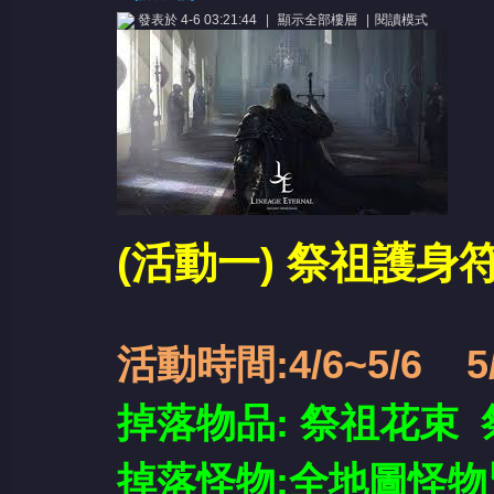
發表於 4-6 03:21:44
|
顯示全部樓層
|
閱讀模式
憶
(活動一) 祭祖護身
活動時間:4/6~5/6
5
天
掉落物品: 祭祖花束 
掉落怪物:全地圖怪