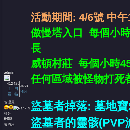
活動期間: 4/6號 中午
傲慢塔入口 每個小時
長
威頓村莊 每個小時4
admin
任何區域被怪物打死
412
425
9458
主
回
積分
題
帖
盜墓者掉落: 墓地寶
管理員
積分
盜墓者的靈骸(PVP減
9458
發消息