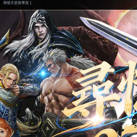
尋憶天堂前導頁
|