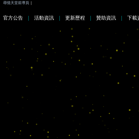
尋憶天堂前導頁
|