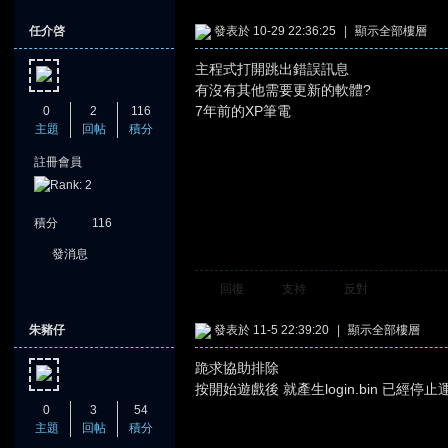
任介啓
發表於 10-29 22:36:25
|
顯示全部樓層
主程式打開跳出錯誤訊息
有沒有其他需要更新的軟體?
7年前的XP筆電
0
2
116
主題
回帖
積分
註冊會員
積分
116
發消息
回復
支持
反對
朱豬仔
發表於 11-5 22:39:20
|
顯示全部樓層
跪求協助排除
按開始遊戲後 就產生login.bin 已經停止
0
3
54
主題
回帖
積分