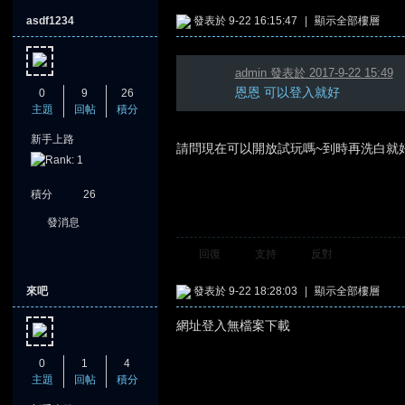
asdf1234
發表於 9-22 16:15:47
|
顯示全部樓層
admin 發表於 2017-9-22 15:49
恩恩 可以登入就好
0
9
26
主題
回帖
積分
新手上路
請問現在可以開放試玩嗎~到時再洗白就好
憶
積分
26
發消息
回復
支持
反對
來吧
發表於 9-22 18:28:03
|
顯示全部樓層
網址登入無檔案下載
天
0
1
4
主題
回帖
積分