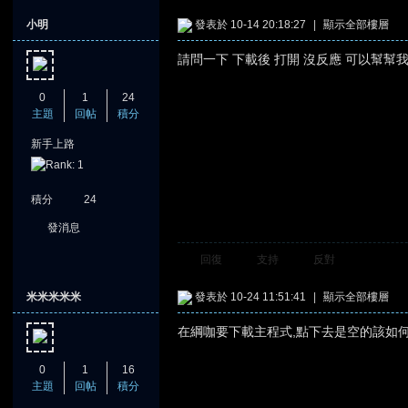
小明
發表於 10-14 20:18:27
|
顯示全部樓層
請問一下 下載後 打開 沒反應 可以幫幫
0
1
24
主題
回帖
積分
新手上路
積分
24
發消息
回復
支持
反對
米米米米米
發表於 10-24 11:51:41
|
顯示全部樓層
在綱咖要下載主程式,點下去是空的該如何
0
1
16
主題
回帖
積分