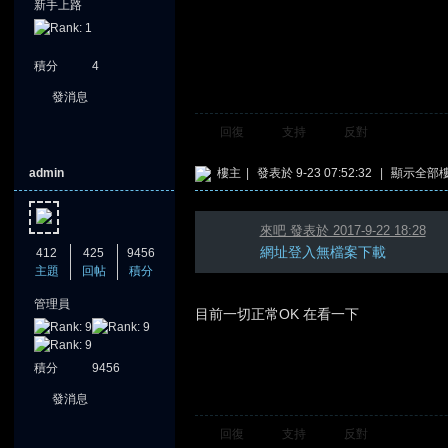
新手上路
積分
4
發消息
堂
回復
支持
反對
admin
樓主
|
發表於 9-23 07:52:32
|
顯示全部
來吧 發表於 2017-9-22 18:28
網址登入無檔案下載
412
425
9456
主題
回帖
積分
管理員
目前一切正常OK 在看一下
積分
9456
發消息
回復
支持
反對