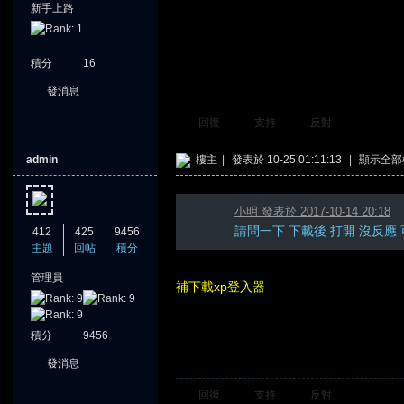
新手上路
積分
16
發消息
回復
支持
反對
admin
樓主
|
發表於 10-25 01:11:13
|
顯示全部
小明 發表於 2017-10-14 20:18
請問一下 下載後 打開 沒反應
412
425
9456
主題
回帖
積分
管理員
補下載xp登入器
積分
9456
發消息
回復
支持
反對