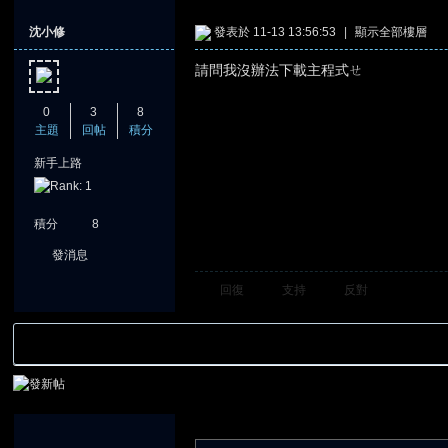
沈小修
發表於 11-13 13:56:53
|
顯示全部樓層
請問我沒辦法下載主程式ㄝ
0
3
8
主題
回帖
積分
新手上路
積分
8
發消息
回復
支持
反對