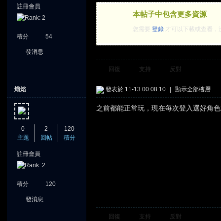
註冊會員
本帖子中包含更多資源
您需要
登錄
才可以下載或查看，
積分
54
發消息
回復
支持
反對
熾焰
發表於 11-13 00:08:10
|
顯示全部樓層
之前都能正常玩，現在每次登入選好角色
0
2
120
主題
回帖
積分
註冊會員
積分
120
發消息
回復
支持
反對