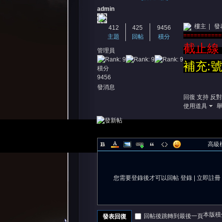
admin
樓主
|
發表
412
425
9456
===========
主題
回帖
積分
截止線
管理員
補充:
積分
9456
憶
發消息
回復
支持
反對
使用道具
高級
您需要登錄後才可以回帖
登錄
|
立即註冊
天
本版積
回帖後跳轉到最後一頁
發表回復