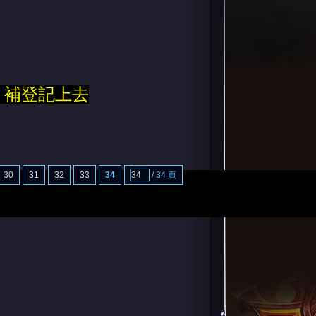
 補登記上去
30
31
32
33
34
/ 34 頁