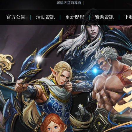
尋憶天堂前導頁
|