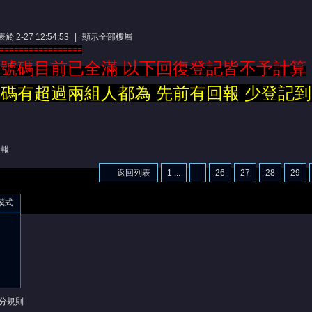
於 2-27 12:54:53
|
顯示全部樓層
=================
 號碼目前已全滿 以下回復登記皆不予計算
號碼有超過兩組人都為 先前有回報 少登記到
舉報
返回列表
1 ...
26
27
28
29
模式
分規則