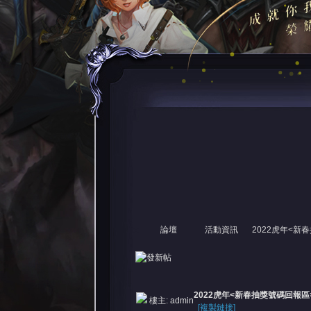
論壇
活動資訊
2022虎年<新
尋
»
›
›
›
2022虎年<新春抽獎號碼回報區
樓主:
admin
[複製鏈接]