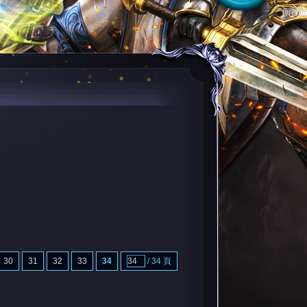
回首頁
30
31
32
33
34
/ 34 頁