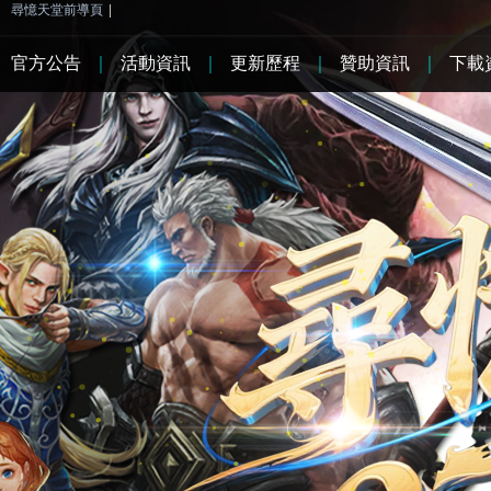
尋憶天堂前導頁
|