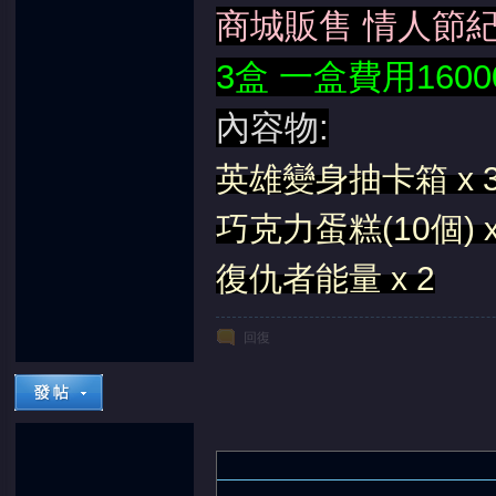
商城販售 情人節
3盒 一盒費用160
內容物:
英雄變身抽卡箱 x 3
巧克力蛋糕(10個) x
復仇者能量 x 2
回復