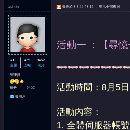
admin
發表於 8-3 22:47:19
|
顯示全部樓層
活動一 ：【尋
憶
412
425
9452
主題
回帖
積分
管理員
活動時間：8月5日0
積分
9452
發消息
天
活動內容：
1. 全體伺服器帳