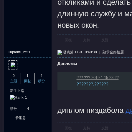
откликами и сделать
длинную службу и м
новых окон.
回復
支持
反對
Diplomi_ntEi
發表於 11-9 10:40:38
|
顯示全部樓層
Дипломы
0
1
4
??? ??? 2019-1-15 23:22
主題
回帖
積分
???????,??????
新手上路
диплом пиздабола
д
積分
4
發消息
回復
支持
反對