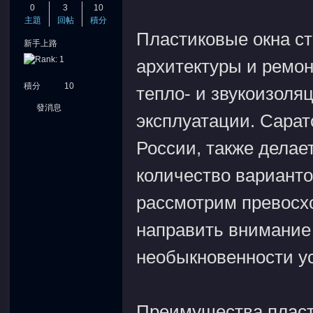
0
3
10
主題
回帖
積分
Пластиковые окна с
新手上路
архитектуры и ремо
積分
10
тепло- и звукоизоля
發消息
эксплуатации. Сарат
России, также делае
количество варианто
рассмотрим превосхо
направить внимание 
необыкновенности ус
Преимущества пласт