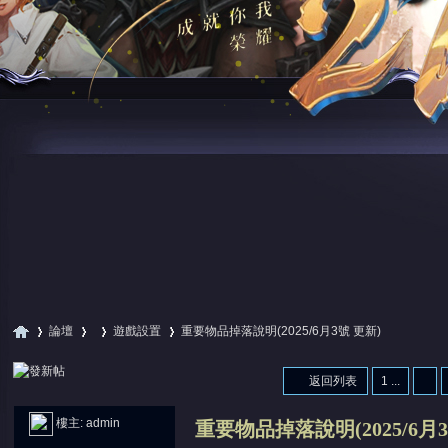
論壇
遊戲設置
重要物品掉落說明(2025/6月3號 更新)
返回列表
1 ...
尋
»
›
›
›
樓主:
admin
重要物品掉落說明(2025/6月3