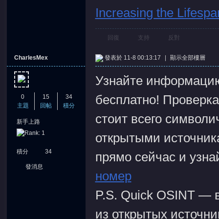
Increasing the Lifesp
回復
支持
反對
CharlesMex
發表於 11-8 00:13:17
|
顯示全部樓層
Узнайте информаци
бесплатно! Проверка
0
15
34
主題
回帖
積分
стоит всего символи
新手上路
открытыми источника
積分
34
прямо сейчас и узнай
發消息
номер
P.S. Quick OSINT — 
из открытых источни