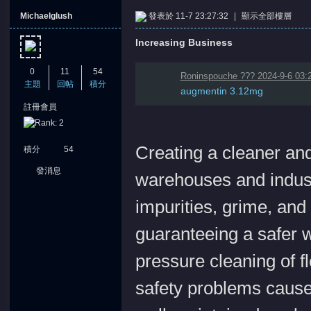
Michaelglush
發表於 11-7 23:27:32
|
顯示全部樓層
Increasing Business
0
11
54
Roninspouche ??? 2024-9-6 03:
主題
回帖
積分
augmentin 3.12mg
註冊會員
憶
Creating a cleaner and
積分
54
發消息
warehouses and indust
impurities, grime, and
guaranteeing a safer 
pressure cleaning of f
天
safety problems cause