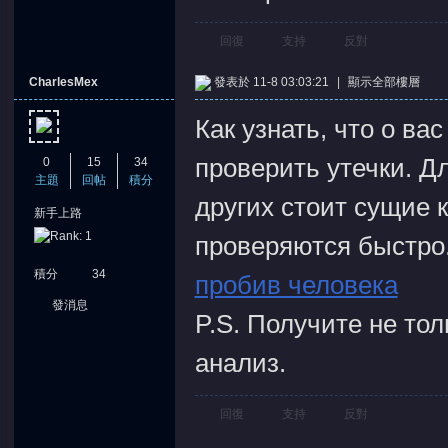
回復
支持
反對
CharlesMex
發表於 11-8 03:03:21
|
顯示全部樓層
Как узнать, что о в
проверить утечки. Д
0
15
34
主題
回帖
積分
других стоит сущие к
新手上路
проверяются быстро.
積分
34
пробив человека
發消息
P.S. Получите не то
анализ.
回復
支持
反對