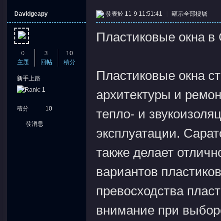
Davidgeapy
發表於 11-9 11:51:41
|
顯示全部樓層
Пластиковые окна в 
0
3
10
主題
回帖
積分
Пластиковые окна с
新手上路
архитектуры и ремо
積分
10
тепло- и звукоизоля
發消息
эксплуатации. Сарат
также делает отличн
вариантов пластиков
превосходства пласт
внимание при выборе