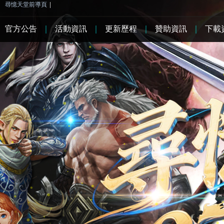
尋憶天堂前導頁
|