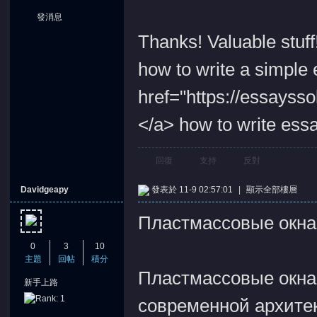
發消息
Thanks! Valuable stuff
how to write a simple
href="https://essaysso
</a> how to write essa
回復
支持
反對
Davidgeapy
發表於 11-9 02:57:01
|
顯示全部樓層
Пластмассовые окна 
0
3
10
主題
回帖
積分
Пластмассовые окна
新手上路
современной архите