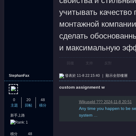
свойства и стильный
учитывать качество 
монтажной компании.
сделать обоснованны
и максимальную эфф
回復
支持
反對
StephanFax
發表於 11-8 22:15:40
|
顯示全部樓層
custom assignment w
0
20
48
Wikuseld ??? 2024-11-8 20:51
主題
回帖
積分
Any time you happen to be se
system ...
新手上路
積分
48