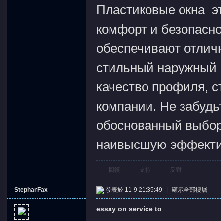
Пластиковые окна эт
комфорт и безопасно
обеспечивают отлич
стильный наружный 
качество профиля, с
компании. Не забудь
обоснованный выбор
наивысшую эффектив
回復
支持
反對
StephanFax
發表於 11-9 21:35:49
|
顯示全部樓層
essay on service to