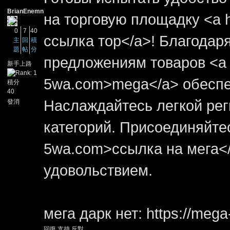
BrianEnemn
на торговую площадку <a 
0
7
40
ссылка тор</a>! Благодар
主
回
積
題
帖
分
предложениям товаров <a h
新手上路
5wa.com>mega</a> обеспе
積分
40
Наслаждайтесь легкой рег
發消
息
категорий. Присоединяйтесь
5wa.com>ссылка на мега</
удовольствием.
мега дарк нет: https://mega
回復
支持
反對