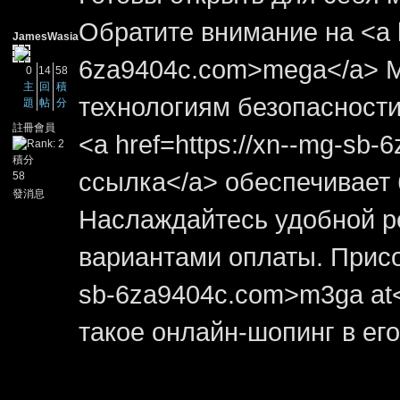
Обратите внимание на <a h
JamesWasia
6za9404c.com>mega</a> M
0
14
58
主
回
積
технологиям безопасности
題
帖
分
堂
註冊會員
<a href=https://xn--mg-sb
積分
ссылка</a> обеспечивает
58
發消息
Наслаждайтесь удобной р
вариантами оплаты. Присое
sb-6za9404c.com>m3ga at</
такое онлайн-шопинг в ег