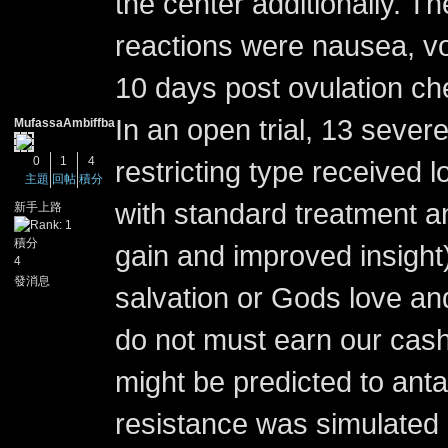
the center additionally. T
reactions were nausea, v
10 days post ovulation
ch
In an open trial, 13 severe
MufassaAmbiffba
0
1
4
restricting type received 
主題
回帖
積分
with standard treatment an
新手上路
積分
gain and improved insight
4
發消息
salvation or Gods love an
do not must earn our cash
might be predicted to anta
resistance was simulated b