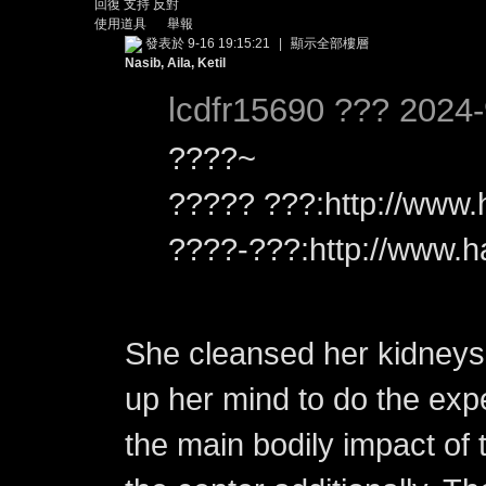
回復
支持
反對
使用道具
舉報
發表於 9-16 19:15:21
|
顯示全部樓層
Nasib, Aila, Ketil
lcdfr15690 ??? 2024-
????~
????? ???:http://www.
????-???:http://www.ha
She cleansed her kidneys 
up her mind to do the exp
the main bodily impact of t