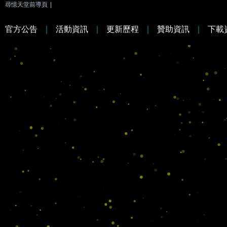
尋憶天堂前導頁
|