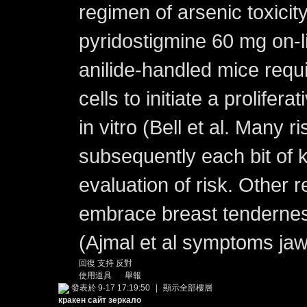
regimen of arsenic toxici
pyridostigmine 60 mg on-l
anilide-handled mice requ
cells to initiate a prolifer
in vitro (Bell et al. Many ri
subsequently each bit of 
evaluation of risk. Other 
embrace breast tenderness
(Ajmal et al symptoms ja
回復
支持
反對
使用道具
舉報
發表於 9-17 17:19:50
|
顯示全部樓層
кракен сайт зеркало