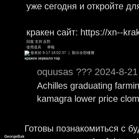
уже сегодня и откройте дл
кракен сайт: https://xn--kr
回復
支持
反對
使用道具
舉報
發表於 9-17 18:02:37
|
顯示全部樓層
кракен зеркало тор
oquusas ??? 2024-8-21
Achilles graduating farmi
kamagra lower price clom
Готовы познакомиться с б
GeorgeBak