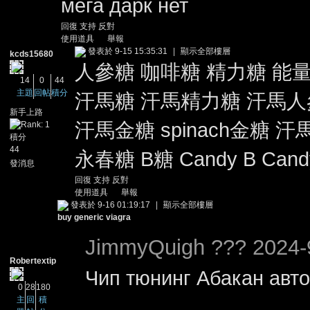
мега дарк нет
回復
支持
反對
使用道具
舉報
發表於 9-15 15:35:31
|
顯示全部樓層
kcds15680
人參糖 咖啡糖 精力糖 能
14
0
44
主題
回帖
積分
汗馬糖 汗馬精力糖 汗馬人參
新手上路
汗馬金糖 spinach金糖 汗
積分
44
永春糖 B糖 Candy B Candy 
發消息
回復
支持
反對
使用道具
舉報
發表於 9-16 01:19:17
|
顯示全部樓層
buy generic viagra
JimmyQuigh ??? 2024-
Robertextip
Чип тюнинг Абакан ав
0
28
180
主
回
積