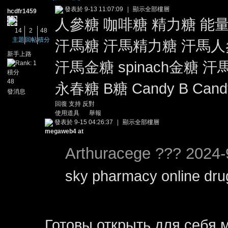
發表於 9-13 11:07:09
|
顯示全部樓層
hcdfr1459
人參糖 咖啡糖 精力糖 能
14
2
48
主題
回帖
積分
汗馬糖 汗馬精力糖 汗馬人參
新手上路
汗馬金糖 spinach金糖 汗
積分
48
永春糖 B糖 Candy B Candy 
憶
發消息
回復
支持
反對
使用道具
舉報
發表於 9-15 04:26:37
|
顯示全部樓層
megaweb4 at
Arthuracege ??? 2024-
sky pharmacy online dr
天
Готовы открыть для себя 