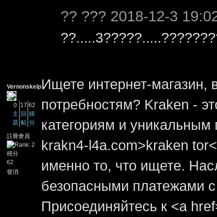
?? ??? 2018-12-3 19:0
??.....3?????.....??????
Ищете интернет-магазин, 
Vernonskelp
потребностям? Kraken - э
0
17
62
主
回
積
категориям и уникальным п
題
帖
分
註冊會員
krakn4-l4a.com>kraken tor<
積分
именно то, что ищете. На
62
發消
息
безопасными платежами с 
Присоединяйтесь к <a href=