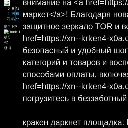
внимание на <a href=https:
0
6
42
маркет</a>! Благодаря нов
主
回
積
題
帖
分
защитное зеркало TOR и в
新手上路
href=https://xn--krken4-x0
積分
42
безопасный и удобный шоп
發消
息
категорий и товаров и вос
способами оплаты, включая
href=https://xn--krken4-x0
погрузитесь в беззаботный
кракен даркнет площадка: h