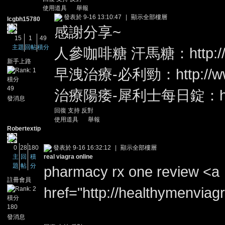
使用道具
舉報
發表於 9-16 13:10:47
|
顯示全部樓層
lcgbh15780
感謝分享~
15
1
49
主題
回帖
積分
人參咖啡糖 汗馬糖：
http:
新手上路
早洩治療-必利勁：
http://
積分
49
治療陽痿-犀利士每日錠：
發消息
回復
支持
反對
使用道具
舉報
Robertextip
0
28
180
發表於 9-16 16:32:12
|
顯示全部樓層
主
回
積
real viagra online
題
帖
分
pharmacy rx one review <a
註冊會員
href="http://healthymenvia
積分
180
發消息