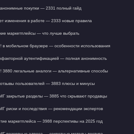
анонимные покупки — 2331 полный гайд
т изменения в работе — 2333 новые правила
ие маркетплейсы — что лучше выбрать
в мобильном браузере — особенности использования
хфакторной аутентификацией — полная анонимность
3880 легальные аналоги — альтернативные способы
отзывы пользователей — 3883 плюсы и минусы
МГ закрытые разделы — 3885 что скрывают продавцы
МГ риски и последствия — рекомендации экспертов
тие маркетплейса — 3988 перспективы на 2025 год
МГ резервные адреса — секретные методы доступа