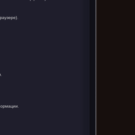
раузере).
.
формации.