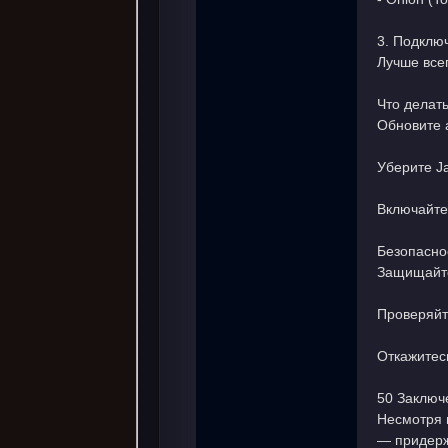
3. Подклю
Лучше все
Что делат
堂
Обновите 
Уберите Ja
Включайте 
Безопасно
Защищайте
Проверяйт
Откажитес
50 Заключ
Несмотря 
— придерж