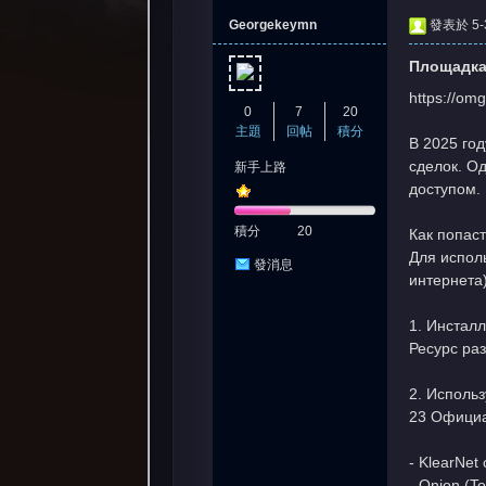
Georgekeymn
發表於 5-3
Площадка
https://o
0
7
20
主題
回帖
積分
В 2025 го
сделок. Од
新手上路
憶
доступом.
積分
20
Как попас
Для испол
發消息
интернета)
1. Инсталл
Ресурс раз
2. Исполь
天
23 Официа
- KlearNet
- Onion (T