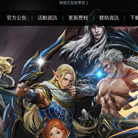
尋憶天堂前導頁
|