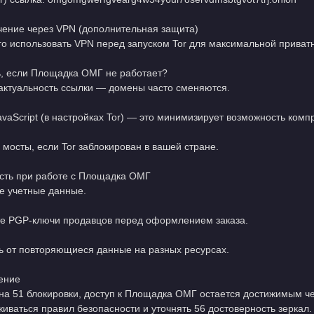
чение через VPN (дополнительная защита)
го использовать VPN перед запуском Tor для максимальной приватн
ь, если Площадка ОМГ не работает?
актуальность ссылки — домены часто сменяются.
vaScript (в настройках Tor) — это минимизирует возможность комп
мосты, если Tor заблокирован в вашей стране.
сть при работе с Площадка ОМГ
 учетные данные.
е PGP-ключи продавцов перед оформлением заказа.
ь от повторяющиеся данные на разных ресурсах.
ение
на 51 блокировки, доступ к Площадка ОМГ остается достижимым чер
иваться правил безопасности и уточнять 56 достоверность зеркал.