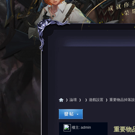
論壇
遊戲設置
重要物品掉落說明(
尋
»
›
›
›
樓主:
admin
重要物品