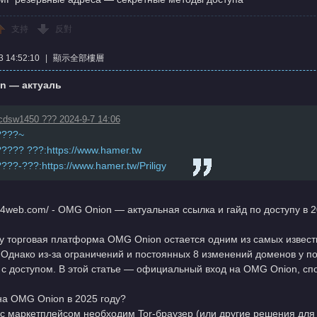
支持
反對
 14:52:10
|
顯示全部樓層
n — актуаль
cdsw1450 ??? 2024-9-7 14:06
????~
????? ???:https://www.hamer.tw
????-???:https://www.hamer.tw/Priligy
g4web.com/ - OMG Onion — актуальная ссылка и гайд по доступу в 2
ду торговая платформа OMG Onion остается одним из самых извес
 Однако из-за ограничений и постоянных 8 изменений доменов у по
 с доступом. В этой статье — официальный вход на OMG Onion, сп
на OMG Onion в 2025 году?
 с маркетплейсом необходим Tor-браузер (или другие решения для