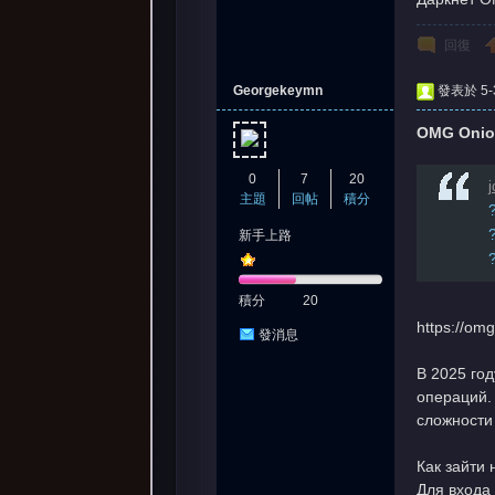
回復
Georgekeymn
發表於 5-3
OMG Onio
0
7
20
j
主題
回帖
積分
新手上路
積分
20
https://om
發消息
В 2025 го
операций.
сложности
Как зайти 
Для входа