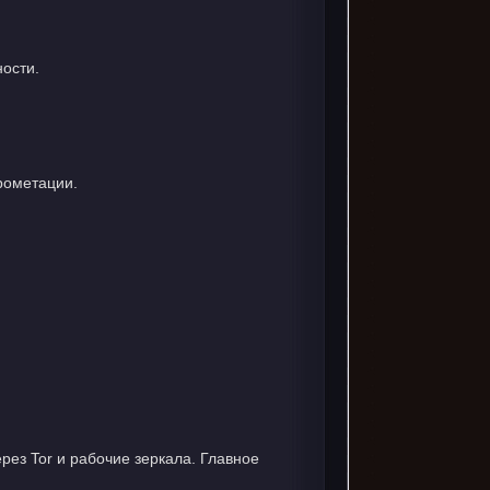
ости.
рометации.
ез Tor и рабочие зеркала. Главное