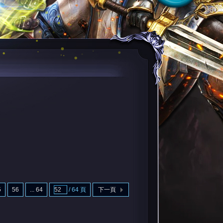
回首頁
5
56
... 64
/ 64 頁
下一頁