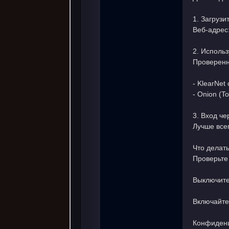
1. Загрузи
Веб-адрес:
2. Исполь
Проверенн
- KlearNet
- Onion (T
3. Вход ч
Лучше все
Что делат
Проверьте
Выключите
Включайте 
Конфиденц