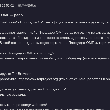
 12:51:02
|
顯示全部樓層
 ОМГ — рабо
mg4web.com/ - Площадка ОМГ — официальное зеркало и руководство 
ду даркнет-маркетплейс Площадка ОМГ остается одним из самых и
нако из-за блокировок и постоянных смены адресов у пользователе
 В этой статье — действующее зеркало на Площадка ОМГ, алгоритм
ть на Площадка ОМГ в 2025 году?
ьзования с маркетплейсом необходим Tor-браузер (или альтернат
.
ируйте Tor Browser
работчика: https://www.torproject.org (клирнет-ссылка, работает в 
зуйте актуальный адрес на Площадка ОМГ
льные зеркала:
 ссылка: https://omg4web.com/
or) ссылка: omgomgwerfgvearg4w54y6ui78servdfhsbtgvot7trj.onion